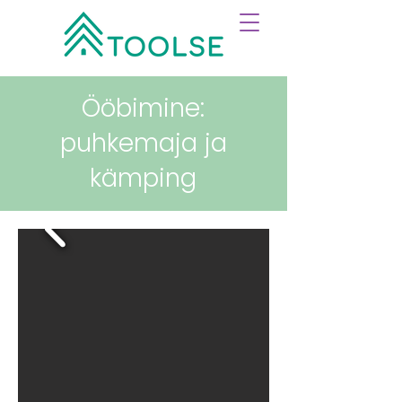
Ööbimine:
puhkemaja ja
kämping