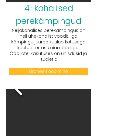
4-kohalised
perekämpingud
Neljakohalises perekämpingus on
neli ühekohalist voodit. Iga
kämpingu juurde kuulub katusega
kaetud terrass aiamööbliga.
Ööbijatel kasutuses on ühisdušid ja
-tualetid.
Broneeri ööbimine