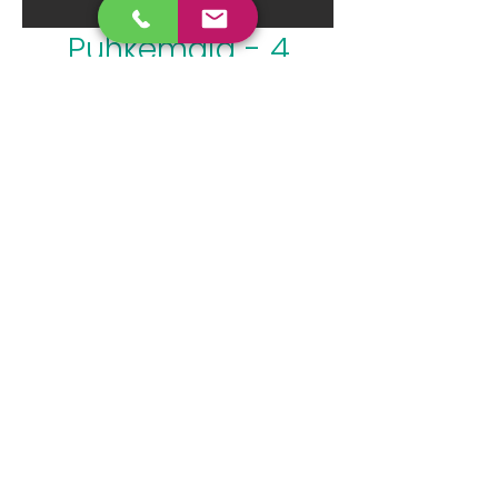
Puhkemaja - 4
magamistuba
Nelja magamistoaga puhkemajas
on võimalik luua maksimaalselt
neliteist magamiskohta. Majas on
täissisustusega köök,, duširuum-wc,
televiisor, terrass, grillimisvõimalus.
Lisaks on võimalik rentida terrassil
asuvat sauna ja soojendusega
mullivanni.
Broneeri ööbimine
© Toolse Puhkeküla
Lääne-Viru maakond, 45443 Haljala vald,
Toolse küla, Laagri