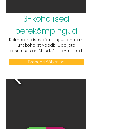
3-kohalised
perekämpingud
Kolmekohalises kämpingus on kolm
ühekohalist voodit. Ööbijate
kasutuses on ühisdušid ja -tualetid.
Broneeri ööbimine