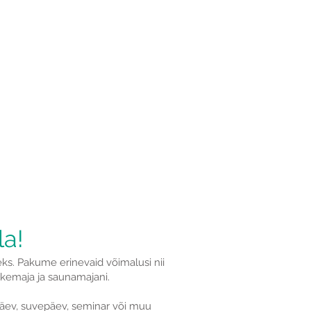
rraldajale
aneerid oma sünnipäeva või
opis firmapidu ja tahad kõik
korraldada oma käe järgi?
oe edasi
la!
ks. Pakume erinevaid võimalusi nii
hkemaja ja saunamajani.
ipäev, suvepäev, seminar või muu