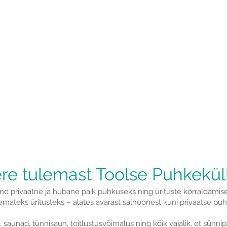
Sündmused
Ko
Sünnipäeva või ürituse jaoks on
Pl
majutusele võimalik lisada
ho
peosaal või saunamaja
Loe edasi
L
re tulemast Toolse Puhkekül
ind privaatne ja hubane paik puhkuseks ning ürituste korraldamise
mateks üritusteks – alates avarast salhoonest kuni privaatse pu
saunad, tünnisaun, toitlustusvõimalus ning kõik vajalik, et sünn