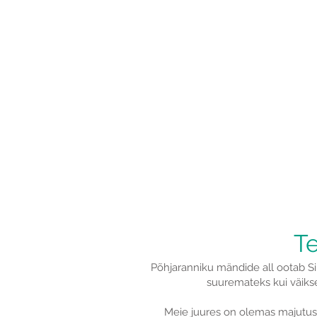
Majutus
Puhkeküla pakub erinevaid
majutusvõimalusi: kämping,
perekämping või puhkemaja
Loe edasi
Te
​Põhjaranniku mändide all ootab S
suuremateks kui väikse
Meie juures on olemas majutus, 